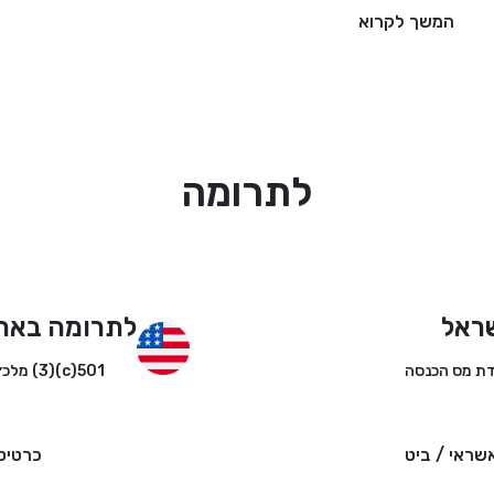
המשך לקרוא
לתרומה
ראל
לתרומה באר
501(c)(3) מלכ״ר
שראי / ביט
כרטיס