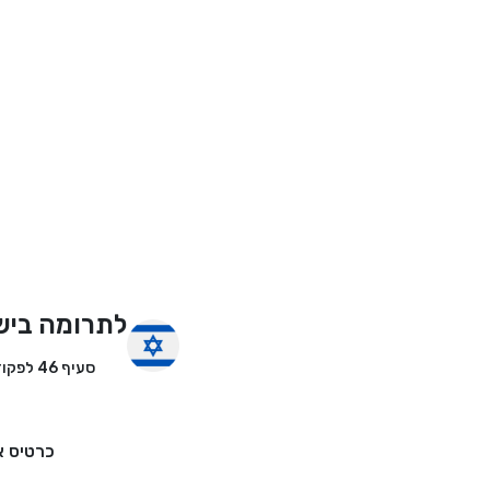
לתרומה ביש
סעיף 46 לפקודת מס הכנסה
כרטיס א