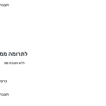
העברה
לתרומה ממד
ללא הטבת מס
כרטי
העברה