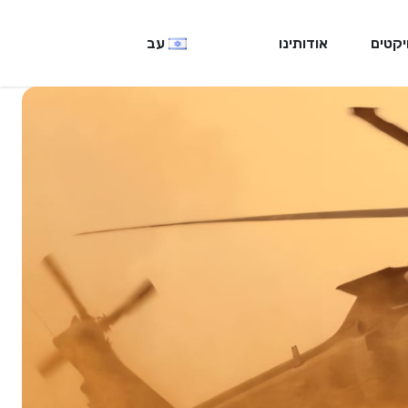
יקטים
אודותינו
עב