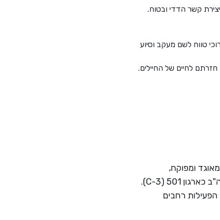
צירת קשר הדדי ובטוח.
כי טווח לשם מעקב וסיוע
חזרתם לחיים של החיילים.
ת רווח המאוגד ומפוקח,
בישראל כחברה לתועלת הציבור בישראל (סעיף 46) ובארה"ב כארגון 501 (C-3).
 הפעילות רחבים