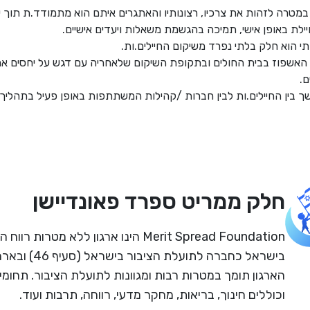
במטרה לזהות את צרכיו, רצונותיו והאתגרים איתם הוא מתמודד.ת תוך י
לת באופן אישי, תמיכה בהגשמת משאלות ויעדים אישיים.
 הוא חלק בלתי נפרד משיקום החיילים.ות.
אשפוז בבית החולים ובתקופת השיקום שלאחריה עם דגש על יחסים ארו
.
שך בין החיילים.ות לבין חברות /קהילות המשתתפות באופן פעיל בתהליך 
חלק ממריט ספרד פאונדיישן
Merit Spread Foundation הינו ארגון ללא מטרו
הארגון תומך במטרות רבות ומגוונות לתועלת הציבור. תחומי
וכוללים חינוך, בריאות, מחקר מדעי, רווחה, תרבות ועוד.