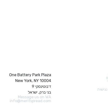
ם מהירים
צור קשר
One Battery Park Plaza
ם
New York, NY 10004
ז׳בוטינסקי 9
גישות
בני ברק, ישראל
Message us on WA
info@meritspread.com