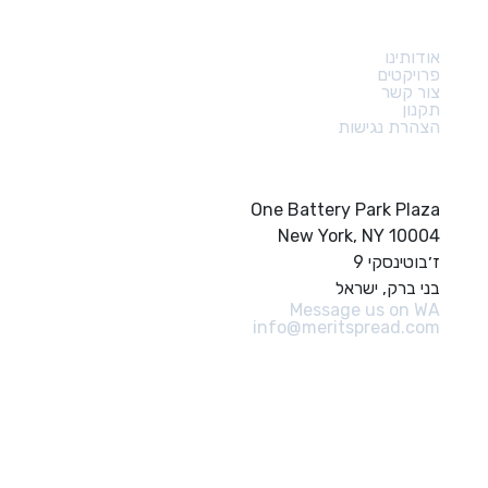
קישורים מהירים
אודותינו
פרויקטים
צור קשר
תקנון
הצהרת נגישות
צור קשר
One Battery Park Plaza
New York, NY 10004
ז׳בוטינסקי 9
בני ברק, ישראל
Message us on WA
info@meritspread.com
עקבו אחרינו