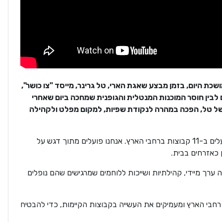
וגם בלחימה הממושכת היום, בזמן מבצע שאגת הארי, טל גרינר, מייסד "צו כושר",
 לבין חוסר המוכנות המנטלית והגופנית שמחכה ביום שאחרי
של טל, הפכה במהרה לנקודת שפיות, למקום מפלט ולקהילה
היום קהילת "צו כושר" מונה למעלה מ-1,600 מילואימניקים הפועלים ב-11 קבוצות ברחבי הארץ. אנחנו פועלים מתוך דגש על
 כאזרחים בבית.
 ערך מיידי, קהילתיות ושייכות ללוחמים שמרגישים שהם נופלים
פותחים קבוצות חדשות ב-25 מוקדים בכל רחבי הארץ ומעמיקים את העשייה בקבוצות הקיימות, כדי להבטיח