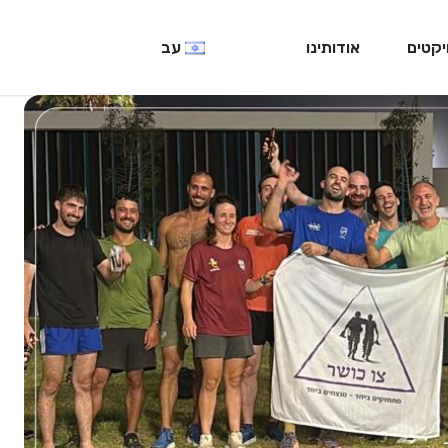
יקטים
אודותינו
עב